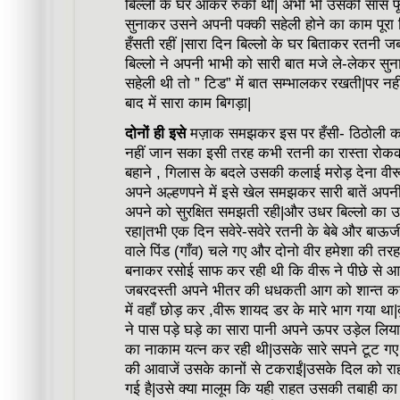
बिल्लो के घर आकर रुकी थी| अभी भी उसकी साँस फूल 
सुनाकर उसने अपनी पक्की सहेली होने का काम पूरा
हँसती रहीं |सारा दिन बिल्लो के घर बिताकर रतनी
बिल्लो ने अपनी भाभी को सारी बात मजे ले-लेकर सु
सहेली थी तो ” टिड” में बात सम्भालकर रखती|पर नही
बाद में सारा काम बिगड़ा|
दोनों ही इसे
मज़ाक समझकर इस पर हँसी- ठिठोली करत
नहीं जान सका इसी तरह कभी रतनी का रास्ता रोककर
बहाने , गिलास के बदले उसकी कलाई मरोड़ देना वीर
अपने अल्हणपने में इसे खेल समझकर सारी बातें अपनी
अपने को सुरक्षित समझती रही|और उधर बिल्लो का 
रहा|तभी एक दिन सवेरे-सवेरे रतनी के बेबे और बाऊज
वाले पिंड (गाँव) चले गए और दोनो वीर हमेशा की तर
बनाकर रसोई साफ कर रही थी कि वीरू ने पीछे से
जबरदस्ती अपने भीतर की धधकती आग को शान्त कर 
में वहाँ छोड़ कर ,वीरू शायद डर के मारे भाग गया थ
ने पास पड़े घड़े का सारा पानी अपने ऊपर उड़ेल लिय
का नाकाम यत्न कर रही थी|उसके सारे सपने टूट गए
की आवाजें उसके कानों से टकराईं|उसके दिल को र
गई है|उसे क्या मालूम कि यही राहत उसकी तबाही क