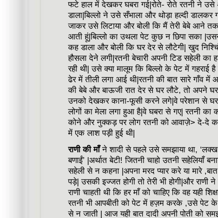
फटे हाल में देखकर घबरा गई|रोते- रोते रतनी ने उसे अद
डाला|बिल्लो ने उसे सँभाला और थोड़ा हल्दी डालकर 
जाकर उसे लिटाया और बोली कि मैं तेरी बेबे आने तक
आती हूं|बिल्लो का उथला पेट कुछ न छिपा सका |उसन
कह डाला और बोली कि घर देर से लौटेगी| खुद निश
हौसला देने लगी|रतनी बेचारी अपनी टिड सहेली क
रही थी| उसे क्या मालूम कि बिल्लो के पेट में गहराई है 
ढेर में तीली लगा आई थी|रतनी की बात सारे गाँव म
की बेबे और बाऊजी रात देर से घर लौटे, तो अपने 
उनको देखकर काना-फूसी करने लगे|वे परेशान से घर पहु
लोगों का मेला लगा हुआ है|वे घबरा से गए| रतनी का 
कोने और नुक्कड़ पर लोग रतनी को आवाज़े> दे-दे कर ढ
में एक लाश पड़ी हुई थी|
राणी की माँ
ने शादी से पहले उसे समझाया था, ‘लक्ख
बणाईं’ |अर्थात बेटी! जितनी चाहो उतनी सहेलियाँ ब
सहेली से न कहना |अपना मरद प्यार करे या मारे ,बा
पड़े| उसकी इज्जत होगी तो तेरी भी होगी|और राणी ने
राणी चाहती थी कि हर माँ को चाहिए कि वह यही शिक्ष
रतनी भी आपबीती को पेट में हज़म करके ,उसे पेट के 
से न जाती | आज यही बात दादी अपनी पोती को समझ