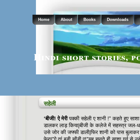
Home
About
Books
Downloads
Hindi short stories, p
सहेली
‘बीजी! ऐ मेरी
पक्की सहेली ए शानी !” कहते हुए साशा न
डालकर लाड़ किया|बीजी के कलेजे में सहस्त्र जल-धा
उसे जोर की जफ्फी डाली|फिर शानी को पास बुलाकर 
फेरा|”ऐ तां बड़ी सोंड़ी ए!”य़ह सुनते ही साशा गर्व से