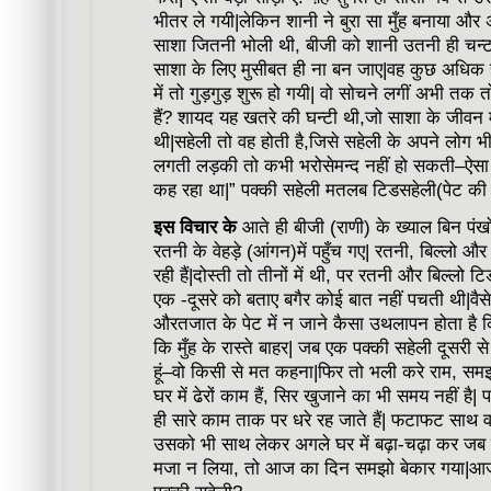
भीतर ले गयी|लेकिन शानी ने बुरा सा मुँह बनाया औ
साशा जितनी भोली थी, बीजी को शानी उतनी ही चन्
साशा के लिए मुसीबत ही ना बन जाए|वह कुछ अधिक ह
में तो गुड़गुड़ शुरू हो गयी| वो सोचने लगीं अभी तक त
हैं? शायद यह खतरे की घन्टी थी,जो साशा के जीवन
थी|सहेली तो वह होती है,जिसे सहेली के अपने लोग भी 
लगती लड़की तो कभी भरोसेमन्द नहीं हो सकती–ऐसा
कह रहा था|” पक्की सहेली मतलब टिडसहेली(पेट की 
इस विचार के
आते ही बीजी (राणी) के ख्याल बिन पंख
रतनी के वेहड़े (आंगन)में पहुँच गए| रतनी, बिल्लो और
रही हैं|दोस्ती तो तीनों में थी, पर रतनी और बिल्लो टिड
एक -दूसरे को बताए बगैर कोई बात नहीं पचती थी|व
औरतजात के पेट में न जाने कैसा उथलापन होता है कि 
कि मुँह के रास्ते बाहर| जब एक पक्की सहेली दूसरी स
हूं–वो किसी से मत कहना|फिर तो भली करे राम, समझो 
घर में ढेरों काम हैं, सिर खुजाने का भी समय नहीं ह
ही सारे काम ताक पर धरे रह जाते हैं| फटाफट साथ 
उसको भी साथ लेकर अगले घर में बढ़ा-चढ़ा कर जब
मजा न लिया, तो आज का दिन समझो बेकार गया|आज