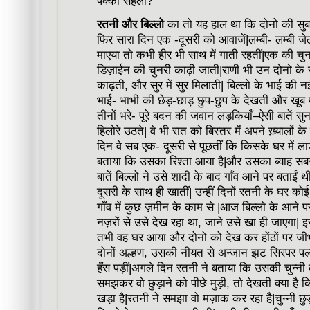
पक्की सहेली?
रतनी और बिल्लो
का तो यह हाल था कि दोनो की सुबह
फिर सारा दिन एक -दूसरी को आवाजें|लम्बी- लम्बी ज
माएया तो कभी हीर भी साथ में गाती रहतीं|एक की चुन
डिज़ाईन की चुनरी काढ़ी जाती|राणी भी उन दोनो के
काढ़ती, और सुर में सुर मिलाती| बिल्लो के भाई की न
भाई- भाभी की छेड़-छाड़ छुप-छुप के देखती और खूब म
तीनों भरे- पूरे बदन की जवान लड़कियाँ–ऐसी बातें सुन
हिलोरे उठते| वे भी रात को बिस्तर में अपने ख़्यालों 
दिन वे सब एक- दूसरी से पूछतीं कि किसके घर में लाड़ा 
बताया कि उसका रिश्ता आया है|और उसका ब्याह सबस
बातें बिल्लो ने उसे शादी के बाद गाँव आने पर बताईं 
दूसरी के साथ ही खातीं| उन्हीं दिनों रतनी के घर को
गाँव में कुछ ज़मीन के काम से |आज बिल्लो के आने 
नज़रों से उसे देख रहा था, जाने उसे खा ही जाएगा| इस
तभी वह घर आया और दोनो को देख कर होंठों पर जीभ
दोनों अल्हण, उसकी नीयत से अन्जान झट सिरपर पल्ला
हँस पड़ीं|अगले दिन रतनी ने बताया कि उसकी चुन्नी का
समझकर वो छुड़ाने को पीछे मुड़ी, तो देखती क्या है कि
खड़ा है|रतनी ने समझा वो मज़ाक कर रहा है|चुन्नी छु