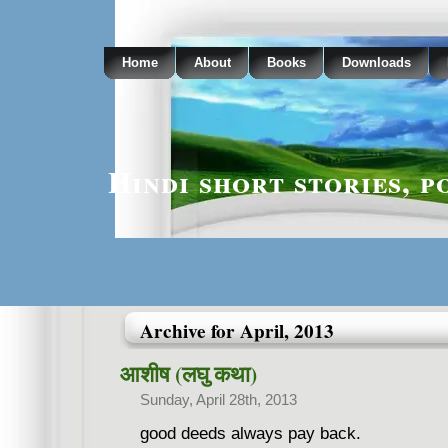
Home
About
Books
Downloads
Hindi short stories, p
Archive for April, 2013
आशीष (लघु कथा)
Sunday, April 28th, 2013
good deeds always pay back.