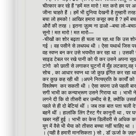
चीत्कार कर रहे हैं “हमें मत मारो ! मत करो हम पर अत
जीना चाहते हैं । हमें भी दुनिया देखनी है तुम्हारी तर
बचा लो हमको ! आखिर हमारा कसूर क्या है ? हमें बच
औरों की तरह । इतना ज़ुल्म ना ढाओ –बचा लो–बचालो
सुनो ! मत मारो ! मत मारो—
-चीखों का शोर बढ़ता ही चला जा रहा.था कि उस शोर 
गई । वह पसीने से लथपथ थी । ऐसा यथार्थ जिस पर 
वह स्वप्न बन कर उसे भयभीत कर रहा था । उसकी 
साइड टेबल पर रखे पानी को पी कर उसने अपना सूख
टांगो को छाती से लगाकर घुटनों में मुँह लटकाए,वह् 
सोच , का आधार स्वप्न था जो कुछ इंगित कर रहा थ
कर कुछ कह रही थी ।अपने नित्यप्रति के कार्यों को
विश्लेषण कर सकती थी । ऐसा सपना उसे पहली ब
सगी भाभी का कन्याभ्रूण उसने गिराया था । भाभी न
लगने दी कि वो तीसरी बार उम्मीद से है, क्योंकि उसक
पहले से ही दो बेटियां थीं । जब तक बात पता चली द
बहनें थीं । हालांकि लिंग टैस्ट गैर कानूनी था , प
खबर नहीं हुई । भाभी का केस डिलीवरी से अधिक कष्
युग में वैसे भी भैया को तीसरा बच्चा नहीं चाहिए थ
। (यही है हमारी मानसिकता ) सो , डॉ ऊर्जा के ज़हन