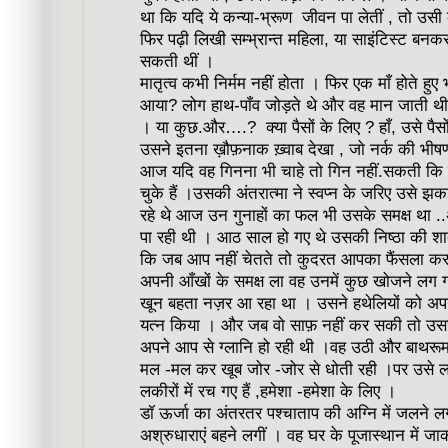
था कि यदि ये कन्या-भ्रूण जीवन पा लेतीं , तो उसी
फिर पढ़ी लिखी सम्भ्रान्त महिला, या साइंटिस्ट ब
सकती थीं ।
मातृत्व कभी निर्मम नहीं होता । फिर एक माँ होते हुए
आया? लोग हाथ-पाँव जोड़ते थे और वह मान जाती थी 
। या कुछ.और….? क्या पैसों के लिए ? हाँ, उसे प
उसने इतना ख़ौफ़नाक ख़्वाब देखा , जो नर्क की भीषण
आज यदि वह गिनना भी चाहे तो गिन नहीं.सकती कि उ
चुके हैं ।उसकी अंतरात्मा ने स्वप्न के जरिए उसे झ
रहे थे आज उन गुनाहों का फल भी उसके समक्ष था ..अ
पा रही थी । आठ साल हो गए थे उसकी निष्ठा की 
कि जब आप नहीं चेतते तो कुदरत आपका फैंसला करती
अपनी आँखों के समक्ष ला वह उनमें कुछ खोजने लग गई
खून बहता नज़र आ रहा था । उसने हथेलियों को अप
यत्न किया । और जब वो साफ़ नहीं कर सकी तो उसने ज
अपने आप से ग्लानि हो रही थी ।वह उठी और बाथरूम
मल -मल कर खूब जोर -जोर से धोती रही ।पर उसे ल
लकीरों में रच गए हैं ,हमेशा -हमेशा के लिए ।
डॉ ऊर्जा का अंतरतर पश्चाताप की अग्नि में जलने
अश्रुधाराएं बहने लगीं । वह घर के पूजास्थान में जा