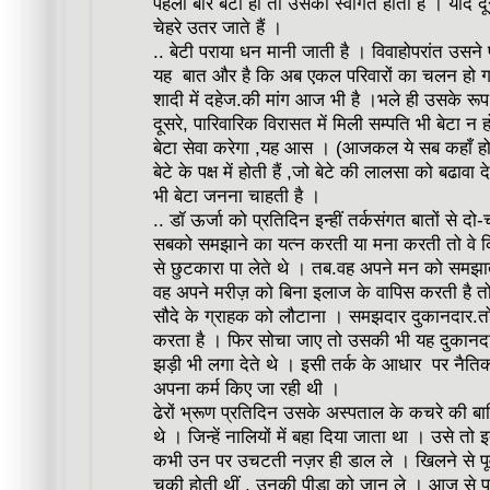
पहली बार बेटी हो तो उसका स्वागत होता है । यदि द
चेहरे उतर जाते हैं ।
.. बेटी पराया धन मानी जाती है । विवाहोपरांत उसने प
यह बात और है कि अब एकल परिवारों का चलन हो गया
शादी में दहेज.की मांग आज भी है ।भले ही उसके रूप 
दूसरे, पारिवारिक विरासत में मिली सम्पति भी बेटा न ह
बेटा सेवा करेगा ,यह आस । (आजकल ये सब कहाँ हो पा
बेटे के पक्ष में होती हैं ,जो बेटे की लालसा को बढावा द
भी बेटा जनना चाहती है ।
.. डॉ ऊर्जा को प्रतिदिन इन्हीं तर्कसंगत बातों से 
सबको समझाने का यत्न करती या मना करती तो वे क
से छुटकारा पा लेते थे । तब.वह अपने मन को समझा
वह अपने मरीज़ को बिना इलाज के वापिस करती है तो
सौदे के ग्राहक को लौटाना । समझदार दुकानदार.तो
करता है । फिर सोचा जाए तो उसकी भी यह दुकानदा
झड़ी भी लगा देते थे । इसी तर्क के आधार पर नैत
अपना कर्म किए जा रही थी ।
ढेरों भ्रूण प्रतिदिन उसके अस्पताल के कचरे की बाल्ट
थे । जिन्हें नालियों में बहा दिया जाता था । उसे त
कभी उन पर उचटती नज़र ही डाल ले । खिलने से पूर्
चुकी होती थीं , उनकी पीड़ा को जान ले । आज से प