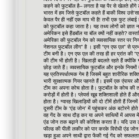
कहने को फुटबॉल है– लगता है यह पैर से खेलते होंगे
भारत में हम जिसे फुटबॉल कहते हैं बाकी विश्व उसे’
केवल पैर ही नहीं एक माप भी है! तभी एक फुट लंबाई
को फुटबॉल कहा जाता है। यह तथ्य लोगों को ज्ञात ना
अमेरिकन इसे हैंडबॉल या बॉल क्यों नहीं कहते? वास
अमेरिका की फुटबॉल गेम को व्यवसायिक स्तर पर नियं
नेशनल फुटबॉल लीग” है । इसी “एन एफ एल” से प्रभा
टीम बनी है। एन एफ एल की तरह ही हर प्रांत की “एन
की टीम भी होती है। खिलाड़ी बदलते रहते हैं क्योंकि
छोड़ जाते हैं। व्यवसायिक फुटबॉल और इनके नियमों म
यह प्रतिस्पर्धात्मक गेम है जिसमें बहुत शारीरिक शक
भारी सुरक्षात्मक गियर पहनते हैं। इसमें एक एंपायर औ
टीम का अपना कोच होता है। फुटबॉल के कोच की तनख
करोड़ों में होती है। प्लेयर्स खूब शक्तिशाली होते ह
होता है। ग्यारह खिलाड़ियों की दो टीमें होती हैं जिनमे
दूसरी टीम के ‘एंड जोन’ में पहुंचकर अंक बटोरने होते 
वह गेंद के साथ दौड़ कर या अपने साथियों में आपस मे
एंड जोन तक बढ़ाने की कोशिश करता है। यदि उस टीम
फील्ड की पीली लकीर को पार करके विरोधी एंड जोन मे
खड़ा हुआ अपने साथी द्वारा फेंकी गई गेंद को सफलताप