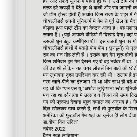
हरी और सफेद यूनिफॉर्म पहनी हुई थी। उस टीम को 
तरफ हरे कपड़ों में बैठे हुए थे बाकी और सब जामनी कपड
जो टीम होस्ट होती है अर्थात जिस राज्य के शहर में ग
चीयरलीडर्स अपनी यूनिफार्म में गेम से पूर्व खेल के 
दौड़ता हुआ पहले टीम का कैप्टन आता है। वह मशाल 
रखता है। (यहां आपको वीडियो में दिखाई देगा) वहां प
उसकी धुन बहुत कर्णप्रिय थी। इस बजती धुन पर गोल्डन
चीयरलीडर्स हाथों मैं पकड़े पोम पोम ( छुनछुने) से नृ
सब का मन मोह लेती हैं । इसके बाद गेम शुरू होती ह
जिस शनिवार हम गेम देखने गए थे वह नवंबर में था
की ठंड थी लेकिन यह चेयर लीडर्स बिन बाहों की छोटी-
मन लुभावना दृश्य उपस्थित कर रही थीं। सलाम है इन
गरम खाने-पीने का इंतजाम भी था और साथ ही बड़े-बड
यह थी कि “एल एस यू “अर्थात लुज़ियाना स्टेट यूनिव
मच रहा था और हवा में उत्साह व विजय की उमंग दिख
गेम को प्रत्यक्ष देखना बहुत कमाल का अनुभव है। ग
दिल खोलकर खर्च करते हैं, तभी तो फुटबॉल के खिलाड़ि
अमेरिका की फुटबॉल गेम यहां का क्रेज है! लोग दीवान
डा.वीणा विज’उदित’
नवंबर 2022
बैटन रूज-लुज़ियाना